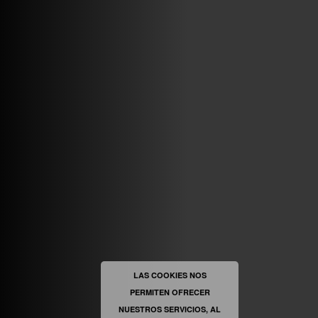
VINILOSYMAS.ES
MAYO 7TH, 10: 10PM
ABRIR FACEBOOK
VINILOSYMAS.ES
ESTÁ EN VINILOSYMAS.ES.
MAYO 6TH, 8: 58PM
ABRIR FACEBOOK
LAS COOKIES NOS
PERMITEN OFRECER
VINILOSYMAS.ES
ESTÁ EN VINILOSYMAS.ES.
MAYO 6TH, 8: 56PM
NUESTROS SERVICIOS, AL