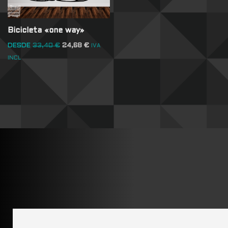
Bicicleta «one way»
DESDE
33,40
€
24,68
€
IVA
INCL