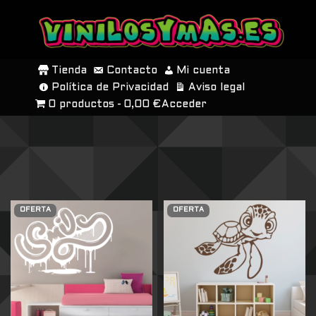
SALTAR
AL
Tienda
Contacto
Mi cuenta
CONTENIDO
Política de Privacidad
Aviso legal
0 productos
0,00 €
Acceder
OFERTA
OFERTA