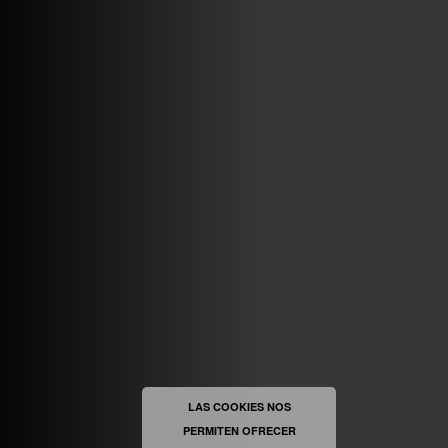
VINILOSYMAS.ES
MAYO 7TH, 10: 10PM
ABRIR FACEBOOK
VINILOSYMAS.ES
ESTÁ EN VINILOSYMAS.ES.
MAYO 6TH, 8: 58PM
ABRIR FACEBOOK
LAS COOKIES NOS
PERMITEN OFRECER
VINILOSYMAS.ES
ESTÁ EN VINILOSYMAS.ES.
MAYO 6TH, 8: 56PM