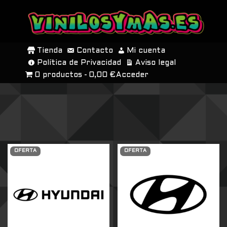
SALTAR
AL
Tienda
Contacto
Mi cuenta
CONTENIDO
Política de Privacidad
Aviso legal
0 productos
0,00 €
Acceder
OFERTA
OFERTA