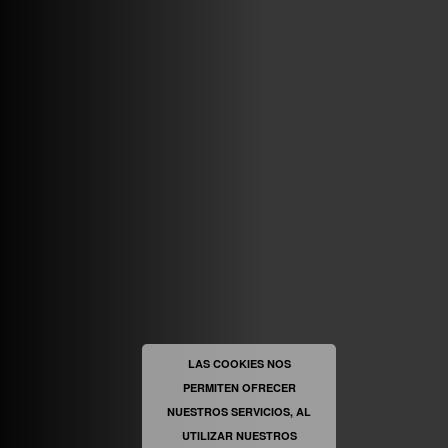
ABRIR FACEBOOK
VINILOSYMAS.ES
ESTÁ EN VINILOSYMAS.ES.
MAYO 6TH, 8: 58PM
ABRIR FACEBOOK
LAS COOKIES NOS
PERMITEN OFRECER
VINILOSYMAS.ES
ESTÁ EN VINILOSYMAS.ES.
MAYO 6TH, 8: 56PM
NUESTROS SERVICIOS, AL
UTILIZAR NUESTROS