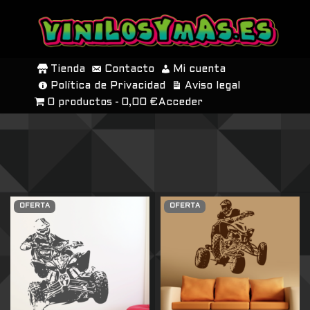
SALTAR
AL
Tienda
Contacto
Mi cuenta
CONTENIDO
Política de Privacidad
Aviso legal
0 productos
0,00 €
Acceder
OFERTA
OFERTA