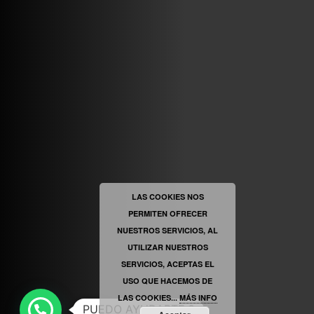
VINILOSYMAS.ES
ESTÁ EN VINILOSYMAS.ES.
MAYO 6TH, 8: 58PM
ABRIR FACEBOOK
LAS COOKIES NOS
PERMITEN OFRECER
VINILOSYMAS.ES
ESTÁ EN VINILOSYMAS.ES.
MAYO 6TH, 8: 56PM
NUESTROS SERVICIOS, AL
UTILIZAR NUESTROS
SERVICIOS, ACEPTAS EL
USO QUE HACEMOS DE
LAS COOKIES...
MÁS INFO
PUEDO AYUDARTE ?