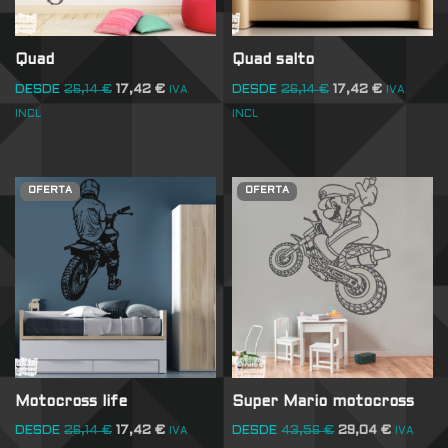
Quad
Quad salto
DESDE
26,14
€
17,42
€
DESDE
26,14
€
17,42
€
IVA
IVA
INCL
INCL
OFERTA
OFERTA
Motocross life
Super Mario motocross
DESDE
26,14
€
17,42
€
DESDE
43,56
€
29,04
€
IVA
IVA