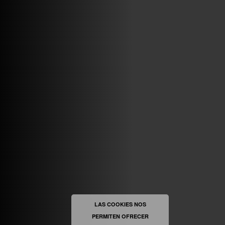
VINILOSYMAS.ES
MAYO 7TH, 10: 10PM
ABRIR FACEBOOK
VINILOSYMAS.ES
ESTÁ EN VINILOSYMAS.ES.
MAYO 6TH, 8: 58PM
ABRIR FACEBOOK
LAS COOKIES NOS
PERMITEN OFRECER
VINILOSYMAS.ES
ESTÁ EN VINILOSYMAS.ES.
MAYO 6TH, 8: 56PM