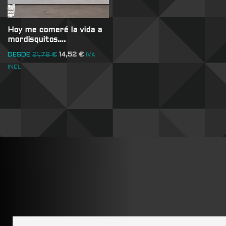
Hoy me comeré la vida a
mordisquitos….
DESDE
21,78
€
14,52
€
IVA
INCL