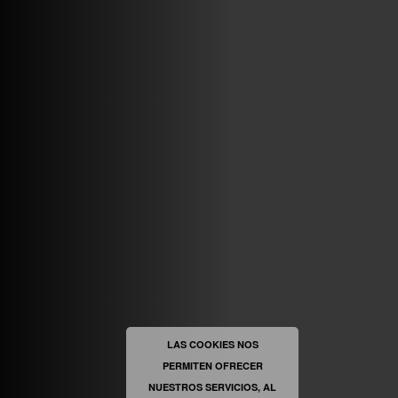
VINILOSYMAS.ES
MAYO 7TH, 10: 10PM
ABRIR FACEBOOK
VINILOSYMAS.ES
ESTÁ EN VINILOSYMAS.ES.
MAYO 6TH, 8: 58PM
ABRIR FACEBOOK
LAS COOKIES NOS
PERMITEN OFRECER
VINILOSYMAS.ES
ESTÁ EN VINILOSYMAS.ES.
MAYO 6TH, 8: 56PM
NUESTROS SERVICIOS, AL