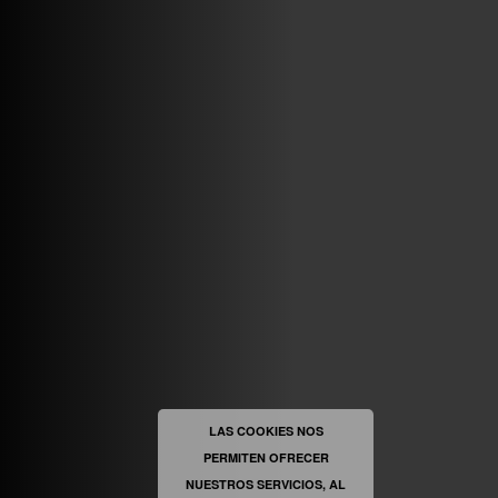
VINILOSYMAS.ES
MAYO 7TH, 10: 10PM
ABRIR FACEBOOK
VINILOSYMAS.ES
ESTÁ EN VINILOSYMAS.ES.
MAYO 6TH, 8: 58PM
ABRIR FACEBOOK
LAS COOKIES NOS
PERMITEN OFRECER
VINILOSYMAS.ES
ESTÁ EN VINILOSYMAS.ES.
MAYO 6TH, 8: 56PM
NUESTROS SERVICIOS, AL