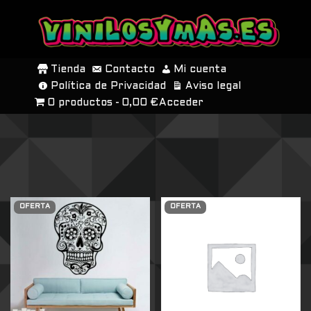
SALTAR
AL
Tienda
Contacto
Mi cuenta
CONTENIDO
Política de Privacidad
Aviso legal
0 productos
0,00 €
Acceder
OFERTA
OFERTA