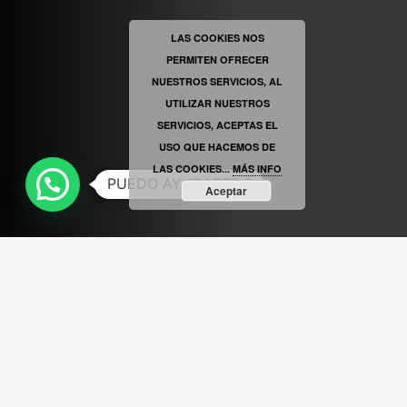
LAS COOKIES NOS
PERMITEN OFRECER
VINILOSYMAS.ES
ESTÁ EN VINILOSYMAS.ES.
MAYO 6TH, 8: 56PM
NUESTROS SERVICIOS, AL
UTILIZAR NUESTROS
SERVICIOS, ACEPTAS EL
USO QUE HACEMOS DE
LAS COOKIES...
MÁS INFO
PUEDO AYUDARTE ?
Aceptar
ABRIR FACEBOOK
VINILOSYMAS.ES
ESTÁ EN VINILOSYMAS.ES.
MAYO 6TH, 8: 54PM