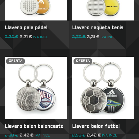
Llavero pala pádel
Llavero raqueta tenis
3,76
€
3,21
€
3,76
€
3,21
€
IVA INCL
IVA INCL
OFERTA
OFERTA
Llavero balon baloncesto
Llavero balon futbol
2,90
€
2,42
€
2,90
€
2,42
€
IVA INCL
IVA INCL