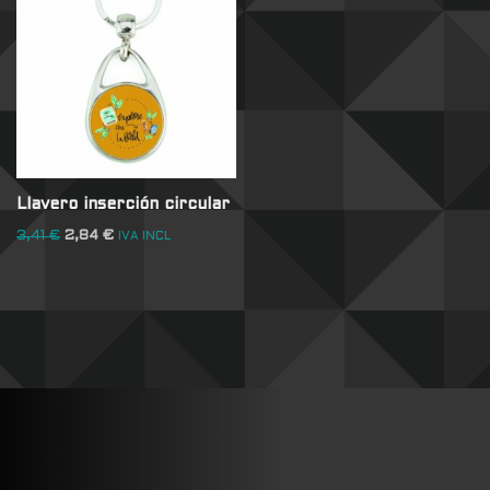
Llavero inserción circular
3,41
€
2,84
€
IVA INCL