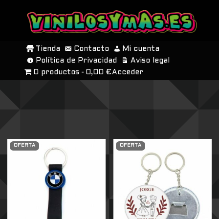
SALTAR
AL
Tienda
Contacto
Mi cuenta
CONTENIDO
Política de Privacidad
Aviso legal
0 productos
0,00 €
Acceder
OFERTA
OFERTA