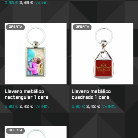
2,98
€
2,48
€
IVA INCL
OFERTA
OFERTA
Llavero metálico
Llavero metálico
rectangular 1 cara
cuadrado 1 cara
2,90
€
2,42
€
2,90
€
2,42
€
IVA INCL
IVA INCL
OFERTA