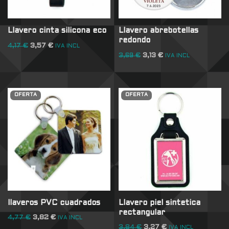
Llavero cinta silicona eco
Llavero abrebotellas
redondo
4,17
€
3,57
€
IVA INCL
3,69
€
3,13
€
IVA INCL
OFERTA
OFERTA
llaveros PVC cuadrados
Llavero piel sintetica
rectangular
4,77
€
3,82
€
IVA INCL
3,84
€
3,27
€
IVA INCL