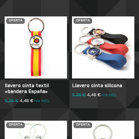
OFERTA
OFERTA
llavero cinta textil
Llavero cinta silicona
«bandera España»
5,36
€
4,46
€
IVA INCL
5,36
€
4,46
€
IVA INCL
OFERTA
OFERTA