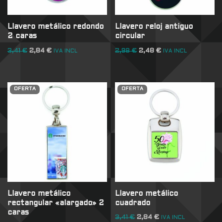
Llavero metálico redondo
Llavero reloj antiguo
2 caras
circular
3,41
€
2,84
€
2,98
€
2,48
€
IVA INCL
IVA INCL
OFERTA
OFERTA
Llavero metálico
Llavero metálico
rectangular «alargado» 2
cuadrado
caras
3,41
€
2,84
€
IVA INCL