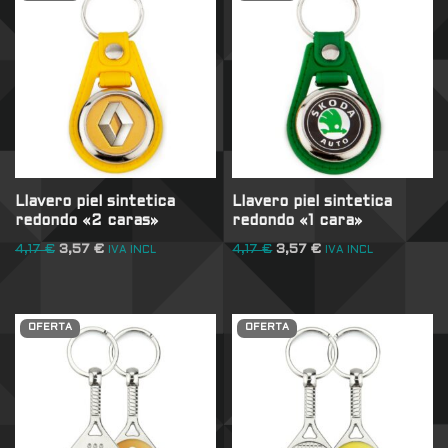
Llavero piel sintetica
Llavero piel sintetica
redondo «2 caras»
redondo «1 cara»
4,17
€
3,57
€
4,17
€
3,57
€
IVA INCL
IVA INCL
OFERTA
OFERTA