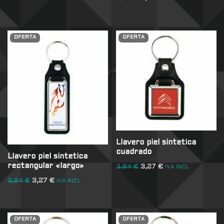
OFERTA
OFERTA
Llavero piel sintetica
cuadrado
Llavero piel sintetica
rectangular «largo»
3,84
€
3,27
€
IVA INCL
3,84
€
3,27
€
IVA INCL
OFERTA
OFERTA