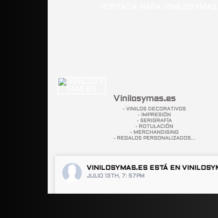
Vinilosymas.es
- VINILOS DECORATIVOS
- IMPRESIÓN
- SERIGRAFÍA
- ROTULACIÓN
- MERCHANDISING
- REGALOS PERSONALIZADOS...
VINILOSYMAS.ES
ESTÁ EN VINILOSY
JULIO 13TH, 7: 57PM