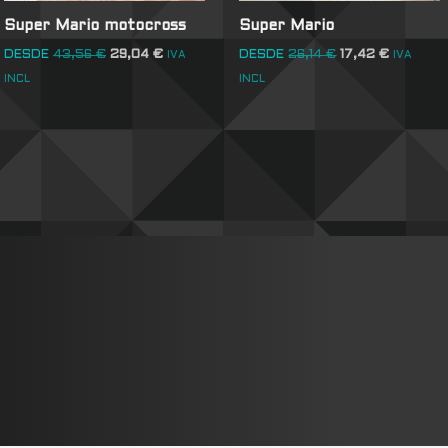
Super Mario motocross
Super Mario
DESDE
43,56
€
29,04
€
DESDE
26,14
€
17,42
€
IVA
IVA
INCL
INCL