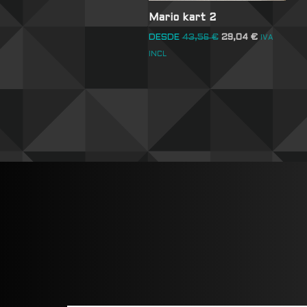
Mario kart 2
DESDE
43,56
€
29,04
€
IVA
INCL