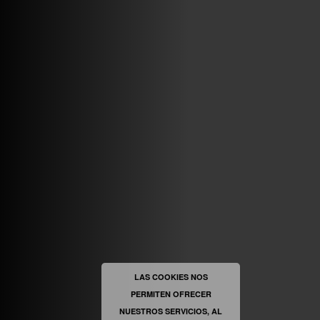
VINILOSYMAS.ES
MAYO 7TH, 10: 10PM
ABRIR FACEBOOK
VINILOSYMAS.ES
ESTÁ EN VINILOSYMAS.ES.
MAYO 6TH, 8: 58PM
ABRIR FACEBOOK
LAS COOKIES NOS
PERMITEN OFRECER
VINILOSYMAS.ES
ESTÁ EN VINILOSYMAS.ES.
MAYO 6TH, 8: 56PM
NUESTROS SERVICIOS, AL