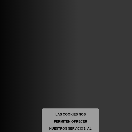
VINILOSYMAS.ES
MAYO 7TH, 10: 10PM
ABRIR FACEBOOK
VINILOSYMAS.ES
ESTÁ EN VINILOSYMAS.ES.
MAYO 6TH, 8: 58PM
ABRIR FACEBOOK
LAS COOKIES NOS
PERMITEN OFRECER
VINILOSYMAS.ES
ESTÁ EN VINILOSYMAS.ES.
MAYO 6TH, 8: 56PM
NUESTROS SERVICIOS, AL