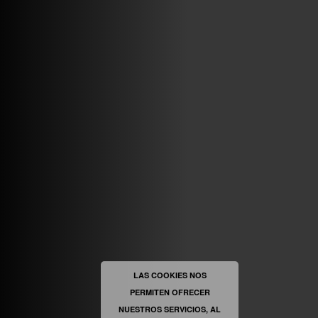
VINILOSYMAS.ES
MAYO 7TH, 10: 10PM
ABRIR FACEBOOK
VINILOSYMAS.ES
ESTÁ EN VINILOSYMAS.ES.
MAYO 6TH, 8: 58PM
ABRIR FACEBOOK
LAS COOKIES NOS
PERMITEN OFRECER
VINILOSYMAS.ES
ESTÁ EN VINILOSYMAS.ES.
MAYO 6TH, 8: 56PM
NUESTROS SERVICIOS, AL