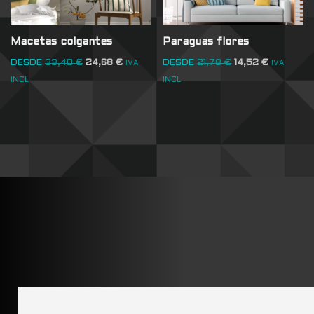
Macetas colgantes
Paraguas flores
DESDE
33,40
€
24,68
€
DESDE
21,78
€
14,52
€
IVA
IVA
INCL
INCL