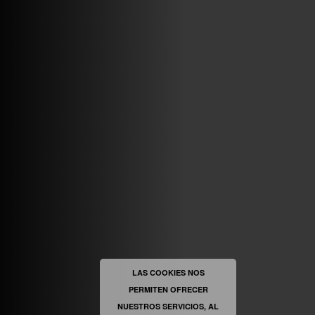
VINILOSYMAS.ES
MAYO 7TH, 10: 10PM
ABRIR FACEBOOK
VINILOSYMAS.ES
ESTÁ EN VINILOSYMAS.ES.
MAYO 6TH, 8: 58PM
ABRIR FACEBOOK
LAS COOKIES NOS
PERMITEN OFRECER
VINILOSYMAS.ES
ESTÁ EN VINILOSYMAS.ES.
MAYO 6TH, 8: 56PM
NUESTROS SERVICIOS, AL