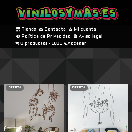
SALTAR
AL
Tienda
Contacto
Mi cuenta
CONTENIDO
Política de Privacidad
Aviso legal
0 productos
0,00 €
Acceder
OFERTA
OFERTA