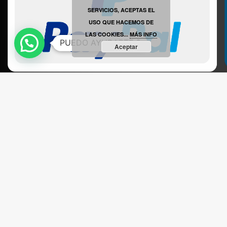
JULIO 9TH, 9: 34PM
SERVICIOS, ACEPTAS EL
USO QUE HACEMOS DE
LAS COOKIES...
MÁS INFO
PUEDO AYUDARTE ?
Aceptar
ABRIR FACEBOOK
VINILOSYMAS.ES
ESTÁ EN VINILOSYMAS.ES.
MAYO 18TH, 8: 49PM
ABRIR FACEBOOK
VINILOSYMAS.ES
ESTÁ EN VINILOSYMAS.ES.