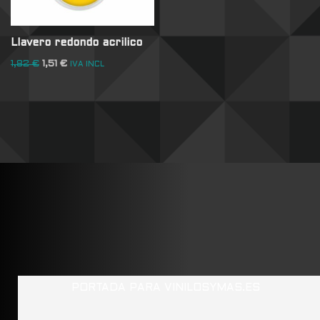
Llavero redondo acrilico
1,82
€
1,51
€
IVA INCL