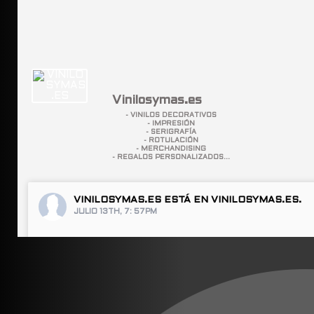
Vinilosymas.es
- VINILOS DECORATIVOS
- IMPRESIÓN
- SERIGRAFÍA
- ROTULACIÓN
- MERCHANDISING
- REGALOS PERSONALIZADOS...
VINILOSYMAS.ES
ESTÁ EN VINILOSYMAS.ES.
JULIO 13TH, 7: 57PM
#ROPALA