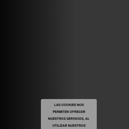
ABRIR FACEBOOK
VINILOSYMAS.ES
ESTÁ EN VINILOSYMAS.ES.
MAYO 6TH, 8: 58PM
ABRIR FACEBOOK
LAS COOKIES NOS
PERMITEN OFRECER
VINILOSYMAS.ES
ESTÁ EN VINILOSYMAS.ES.
MAYO 6TH, 8: 56PM
NUESTROS SERVICIOS, AL
UTILIZAR NUESTROS