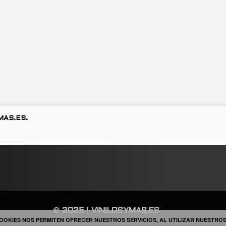
MAS.ES.
#ROPALAVORAL #PERSONAL
©
2025
|
VINILOSYMAS.ES
OOKIES NOS PERMITEN OFRECER NUESTROS SERVICIOS, AL UTILIZAR NUESTROS