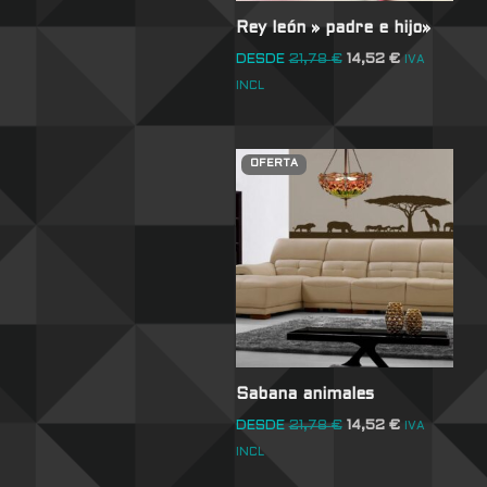
Rey león » padre e hijo»
DESDE
21,78
€
14,52
€
IVA
INCL
OFERTA
Sabana animales
DESDE
21,78
€
14,52
€
IVA
INCL