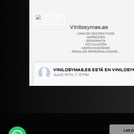
Vinilosymas.es
- VINILOS DECORATIVOS
- IMPRESIÓN
- SERIGRAFÍA
- ROTULACIÓN
- MERCHANDISING
- REGALOS PERSONALIZADOS...
VINILOSYMAS.ES
ESTÁ EN VINILOSY
JULIO 13TH, 7: 57PM
ABRIR FACEBOOK
LAS C