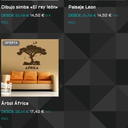
Dibujo simba «El rey león»
Paisaje Leon
DESDE
21,78
€
14,52
€
DESDE
21,78
€
14,52
€
IVA
IVA
INCL
INCL
OFERTA
Árbol África
DESDE
26,14
€
17,42
€
IVA
INCL