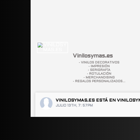
Vinilosymas.es
- VINILOS DECORATIVOS
- IMPRESIÓN
- SERIGRAFÍA
- ROTULACIÓN
- MERCHANDISING
- REGALOS PERSONALIZADOS...
VINILOSYMAS.ES
ESTÁ EN VINILOSY
JULIO 13TH, 7: 57PM