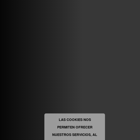
VINILOSYMAS.ES
MAYO 7TH, 10: 10PM
ABRIR FACEBOOK
VINILOSYMAS.ES
ESTÁ EN VINILOSYMAS.ES.
MAYO 6TH, 8: 58PM
ABRIR FACEBOOK
LAS COOKIES NOS
PERMITEN OFRECER
VINILOSYMAS.ES
ESTÁ EN VINILOSYMAS.ES.
MAYO 6TH, 8: 56PM
NUESTROS SERVICIOS, AL