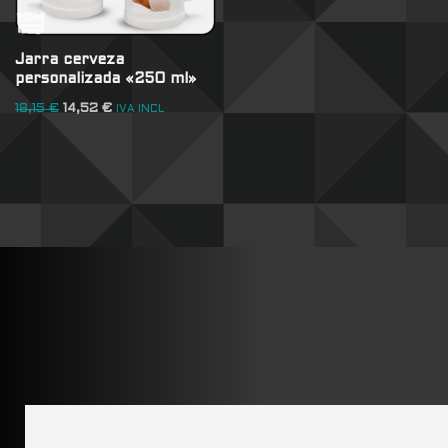
Jarra cerveza
personalizada «250 ml»
18,15
€
14,52
€
IVA INCL