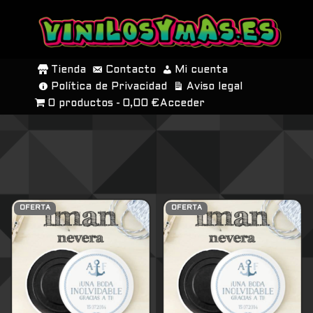
SALTAR
AL
Tienda
Contacto
Mi cuenta
CONTENIDO
Política de Privacidad
Aviso legal
0 productos
0,00 €
Acceder
OFERTA
OFERTA