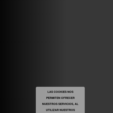
ABRIR FACEBOOK
VINILOSYMAS.ES
ESTÁ EN VINILOSYMAS.ES.
MAYO 6TH, 8: 58PM
ABRIR FACEBOOK
LAS COOKIES NOS
PERMITEN OFRECER
VINILOSYMAS.ES
ESTÁ EN VINILOSYMAS.ES.
MAYO 6TH, 8: 56PM
NUESTROS SERVICIOS, AL
UTILIZAR NUESTROS