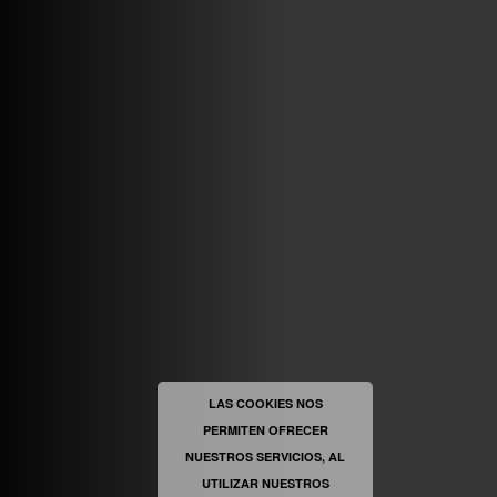
ABRIR FACEBOOK
VINILOSYMAS.ES
ESTÁ EN VINILOSYMAS.ES.
MAYO 6TH, 8: 58PM
ABRIR FACEBOOK
LAS COOKIES NOS
PERMITEN OFRECER
VINILOSYMAS.ES
ESTÁ EN VINILOSYMAS.ES.
MAYO 6TH, 8: 56PM
NUESTROS SERVICIOS, AL
UTILIZAR NUESTROS