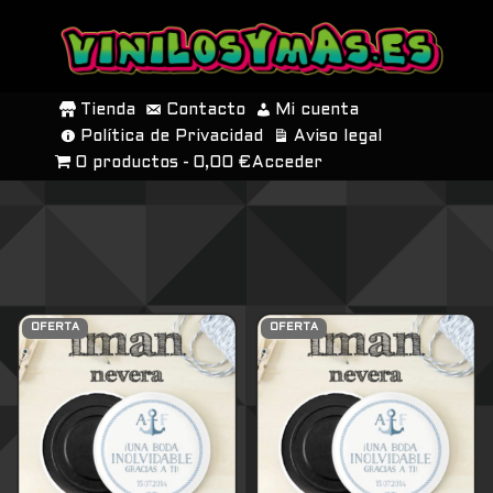
SALTAR
AL
Tienda
Contacto
Mi cuenta
CONTENIDO
Política de Privacidad
Aviso legal
0 productos
0,00 €
Acceder
OFERTA
OFERTA