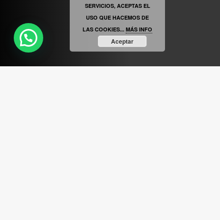
SERVICIOS, ACEPTAS EL
USO QUE HACEMOS DE
LAS COOKIES...
MÁS INFO
Aceptar
ABRIR FACEBOOK
VINILOSYMAS.ES
ESTÁ EN VINILOSYMAS.ES.
MAYO 6TH, 8: 54PM
ABRIR FACEBOOK
VINILOSYMAS.ES
ESTÁ EN VINILOSYMAS.ES.
MAYO 6TH, 8: 52PM