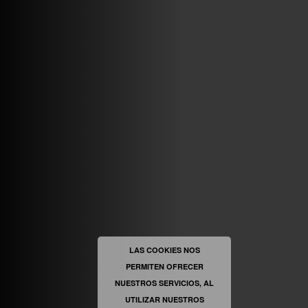
ABRIR FACEBOOK
VINILOSYMAS.ES
ESTÁ EN VINILOSYMAS.ES.
MAYO 6TH, 8: 58PM
ABRIR FACEBOOK
LAS COOKIES NOS
PERMITEN OFRECER
VINILOSYMAS.ES
ESTÁ EN VINILOSYMAS.ES.
MAYO 6TH, 8: 56PM
NUESTROS SERVICIOS, AL
UTILIZAR NUESTROS