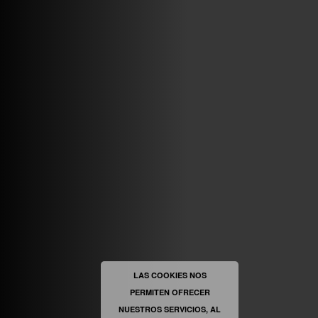
VINILOSYMAS.ES
MAYO 7TH, 10: 10PM
ABRIR FACEBOOK
VINILOSYMAS.ES
ESTÁ EN VINILOSYMAS.ES.
MAYO 6TH, 8: 58PM
ABRIR FACEBOOK
LAS COOKIES NOS
PERMITEN OFRECER
VINILOSYMAS.ES
ESTÁ EN VINILOSYMAS.ES.
MAYO 6TH, 8: 56PM
NUESTROS SERVICIOS, AL