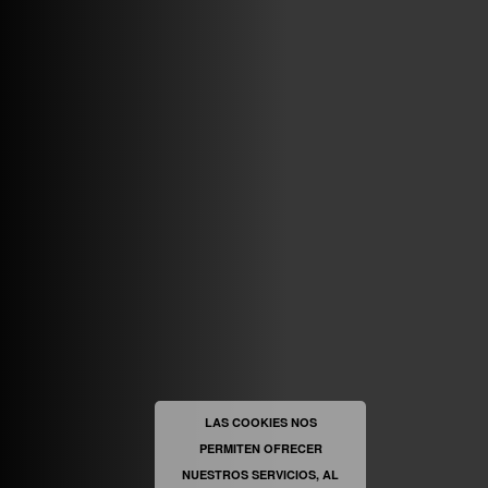
VINILOSYMAS.ES
MAYO 7TH, 10: 10PM
ABRIR FACEBOOK
VINILOSYMAS.ES
ESTÁ EN VINILOSYMAS.ES.
MAYO 6TH, 8: 58PM
ABRIR FACEBOOK
LAS COOKIES NOS
PERMITEN OFRECER
VINILOSYMAS.ES
ESTÁ EN VINILOSYMAS.ES.
MAYO 6TH, 8: 56PM
NUESTROS SERVICIOS, AL