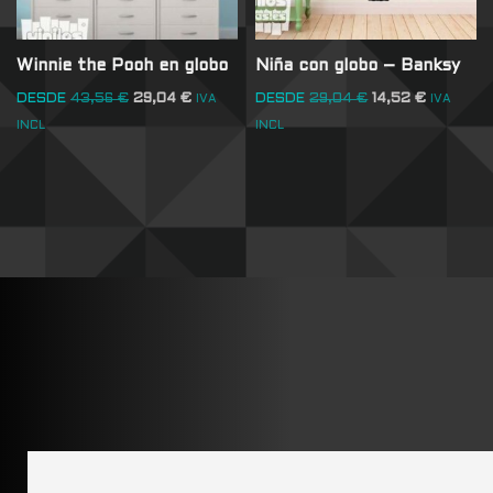
Winnie the Pooh en globo
Niña con globo – Banksy
DESDE
43,56
€
29,04
€
DESDE
29,04
€
14,52
€
IVA
IVA
INCL
INCL