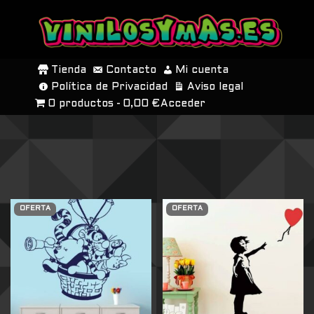
SALTAR
AL
Tienda
Contacto
Mi cuenta
CONTENIDO
Política de Privacidad
Aviso legal
0 productos
0,00 €
Acceder
OFERTA
OFERTA