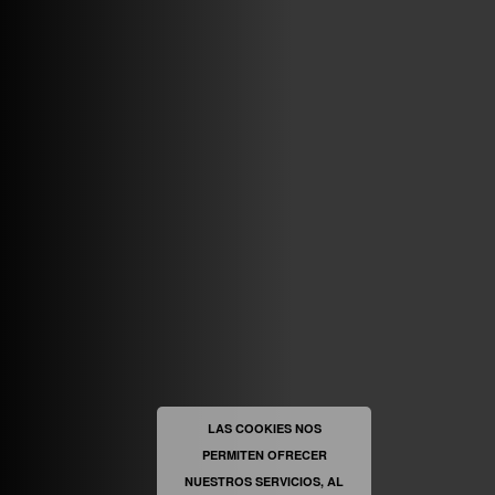
VINILOSYMAS.ES
MAYO 7TH, 10: 10PM
ABRIR FACEBOOK
VINILOSYMAS.ES
ESTÁ EN VINILOSYMAS.ES.
MAYO 6TH, 8: 58PM
ABRIR FACEBOOK
LAS COOKIES NOS
PERMITEN OFRECER
VINILOSYMAS.ES
ESTÁ EN VINILOSYMAS.ES.
MAYO 6TH, 8: 56PM
NUESTROS SERVICIOS, AL