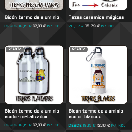
Bidón termo de aluminio
Tazas ceramica mágicas
DESDE
18,15
€
12,10
€
20,57
€
15,73
€
IVA INCL
IVA INCL
OFERTA
OFERTA
Bidón termo de aluminio
Bidón termo de aluminio
«color metalizado»
«color blanco»
DESDE
18,15
€
12,10
€
DESDE
18,15
€
12,10
€
IVA INCL
IVA INCL