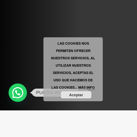
ABRIR FACEBOOK
LAS COOKIES NOS
PERMITEN OFRECER
VINILOSYMAS.ES
ESTÁ EN VINILOSYMAS.ES.
MAYO 6TH, 8: 56PM
NUESTROS SERVICIOS, AL
UTILIZAR NUESTROS
SERVICIOS, ACEPTAS EL
USO QUE HACEMOS DE
LAS COOKIES...
MÁS INFO
PUEDO AYUDARTE ?
Aceptar
ABRIR FACEBOOK
VINILOSYMAS.ES
ESTÁ EN VINILOSYMAS.ES.
MAYO 6TH, 8: 54PM