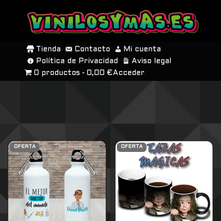
SALTAR
AL
Tienda
Contacto
Mi cuenta
CONTENIDO
Política de Privacidad
Aviso legal
0 productos
0,00 €
Acceder
OFERTA
OFERTA