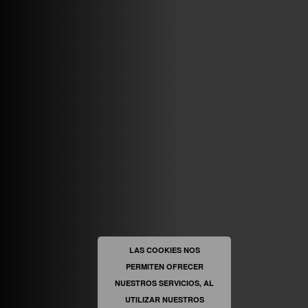
ABRIR FACEBOOK
VINILOSYMAS.ES
ESTÁ EN VINILOSYMAS.ES.
MAYO 6TH, 8: 58PM
ABRIR FACEBOOK
LAS COOKIES NOS
PERMITEN OFRECER
VINILOSYMAS.ES
ESTÁ EN VINILOSYMAS.ES.
MAYO 6TH, 8: 56PM
NUESTROS SERVICIOS, AL
UTILIZAR NUESTROS