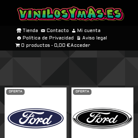
SALTAR
AL
Tienda
Contacto
Mi cuenta
CONTENIDO
Política de Privacidad
Aviso legal
0 productos
0,00 €
Acceder
OFERTA
OFERTA