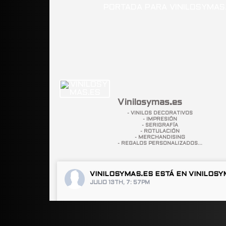
Vinilosymas.es
- VINILOS DECORATIVOS
- IMPRESIÓN
- SERIGRAFÍA
- ROTULACIÓN
- MERCHANDISING
- REGALOS PERSONALIZADOS...
VINILOSYMAS.ES
ESTÁ EN VINILOSY
JULIO 13TH, 7: 57PM