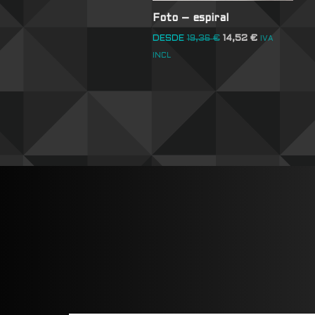
Foto – espiral
DESDE
19,36
€
14,52
€
IVA
INCL