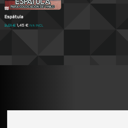
Espátula
3,01
€
1,45
€
IVA INCL