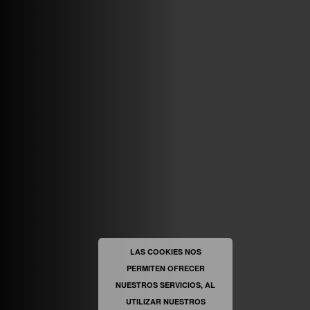
ABRIR FACEBOOK
VINILOSYMAS.ES
ESTÁ EN VINILOSYMAS.ES.
MAYO 6TH, 8: 58PM
ABRIR FACEBOOK
LAS COOKIES NOS
PERMITEN OFRECER
VINILOSYMAS.ES
ESTÁ EN VINILOSYMAS.ES.
MAYO 6TH, 8: 56PM
NUESTROS SERVICIOS, AL
UTILIZAR NUESTROS