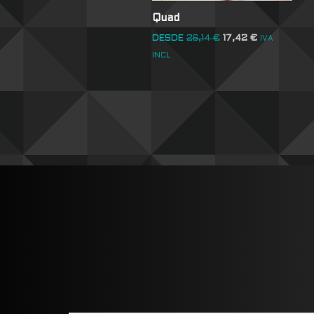
Quad
DESDE
26,14
€
17,42
€
IVA
INCL