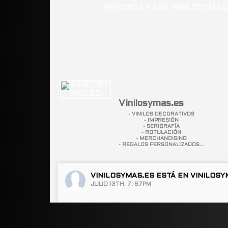
Vinilosymas.es
- VINILOS DECORATIVOS
- IMPRESIÓN
- SERIGRAFÍA
- ROTULACIÓN
- MERCHANDISING
- REGALOS PERSONALIZADOS...
VINILOSYMAS.ES
ESTÁ EN VINILOSY
JULIO 13TH, 7: 57PM