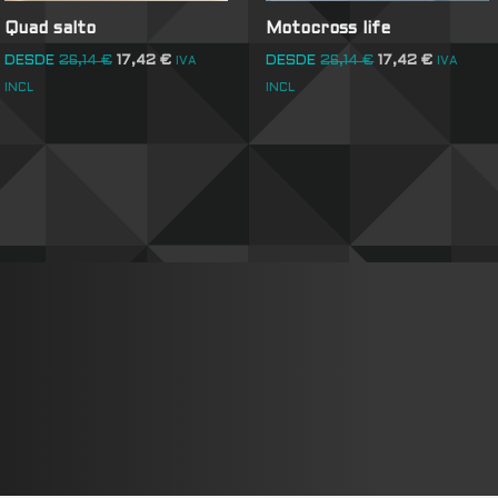
Quad salto
Motocross life
DESDE
26,14
€
17,42
€
DESDE
26,14
€
17,42
€
IVA
IVA
INCL
INCL