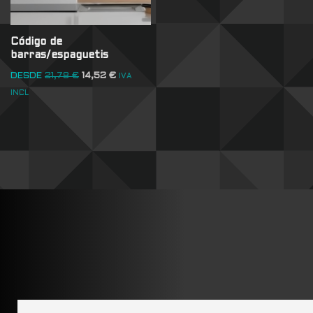
Código de
barras/espaguetis
DESDE
21,78
€
14,52
€
IVA
INCL