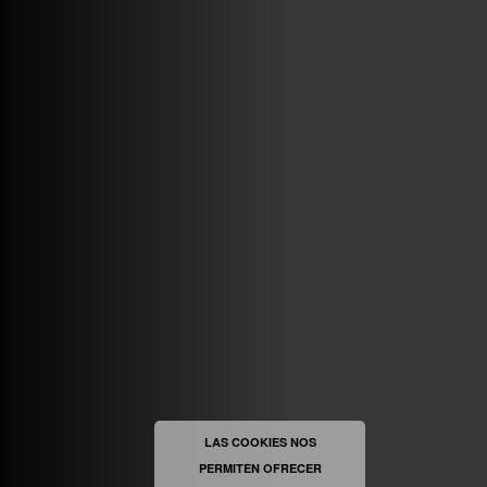
VINILOSYMAS.ES
MAYO 7TH, 10: 10PM
ABRIR FACEBOOK
VINILOSYMAS.ES
ESTÁ EN VINILOSYMAS.ES.
MAYO 6TH, 8: 58PM
ABRIR FACEBOOK
LAS COOKIES NOS
PERMITEN OFRECER
VINILOSYMAS.ES
ESTÁ EN VINILOSYMAS.ES.
MAYO 6TH, 8: 56PM