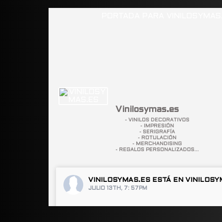
Vinilosymas.es
- VINILOS DECORATIVOS
- IMPRESIÓN
- SERIGRAFÍA
- ROTULACIÓN
- MERCHANDISING
- REGALOS PERSONALIZADOS...
VINILOSYMAS.ES
ESTÁ EN VINILOSY
JULIO 13TH, 7: 57PM