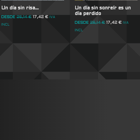
Un día sin risa…
Un día sin sonreír es un
día perdido
DESDE
26,14
€
17,42
€
IVA
DESDE
26,14
€
17,42
€
IVA
INCL
INCL