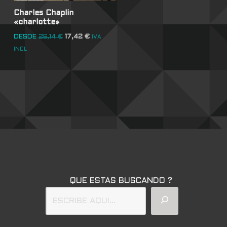
Charles Chaplin
«charlotte»
DESDE
26,14
€
17,42
€
IVA
INCL
QUE ESTAS BUSCANDO ?