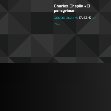
Charles Chaplin «El
peregrino»
DESDE
26,14
€
17,42
€
IVA
INCL