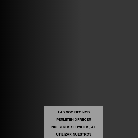
ABRIR FACEBOOK
VINILOSYMAS.ES
ESTÁ EN VINILOSYMAS.ES.
MAYO 6TH, 8: 58PM
ABRIR FACEBOOK
LAS COOKIES NOS
PERMITEN OFRECER
VINILOSYMAS.ES
ESTÁ EN VINILOSYMAS.ES.
MAYO 6TH, 8: 56PM
NUESTROS SERVICIOS, AL
UTILIZAR NUESTROS