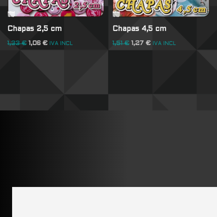
Chapas 2,5 cm
Chapas 4,5 cm
1,33
€
1,06
€
1,51
€
1,27
€
IVA INCL
IVA INCL