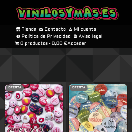
SALTAR
AL
Tienda
Contacto
Mi cuenta
CONTENIDO
Política de Privacidad
Aviso legal
0 productos
0,00 €
Acceder
OFERTA
OFERTA