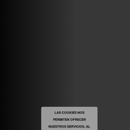
VINILOSYMAS.ES
MAYO 7TH, 10: 10PM
ABRIR FACEBOOK
VINILOSYMAS.ES
ESTÁ EN VINILOSYMAS.ES.
MAYO 6TH, 8: 58PM
ABRIR FACEBOOK
LAS COOKIES NOS
PERMITEN OFRECER
VINILOSYMAS.ES
ESTÁ EN VINILOSYMAS.ES.
MAYO 6TH, 8: 56PM
NUESTROS SERVICIOS, AL