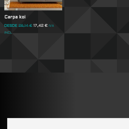
Carpa koi
DESDE
26,14
€
17,42
€
IVA
INCL