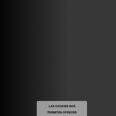
ABRIR FACEBOOK
VINILOSYMAS.ES
ESTÁ EN VINILOSYMAS.ES.
MAYO 6TH, 8: 54PM
ABRIR FACEBOOK
LAS COOKIES NOS
PERMITEN OFRECER
VINILOSYMAS.ES
ESTÁ EN VINILOSYMAS.ES.