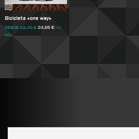
Bicicleta «one way»
DESDE
33,40
€
24,68
€
IVA
INCL