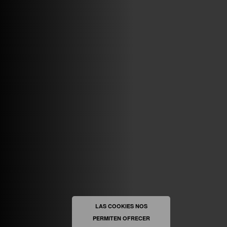
VINILOSYMAS.ES
MAYO 7TH, 10: 10PM
ABRIR FACEBOOK
VINILOSYMAS.ES
ESTÁ EN VINILOSYMAS.ES.
MAYO 6TH, 8: 58PM
ABRIR FACEBOOK
LAS COOKIES NOS
PERMITEN OFRECER
VINILOSYMAS.ES
ESTÁ EN VINILOSYMAS.ES.
MAYO 6TH, 8: 56PM