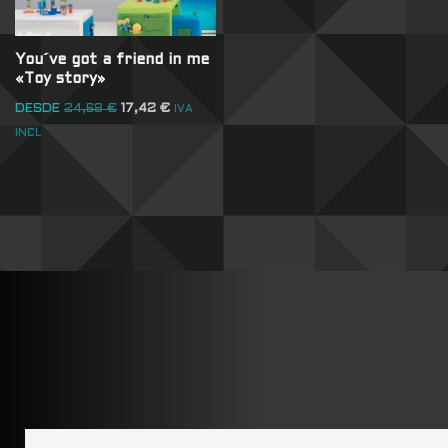
You´ve got a friend in me
«Toy story»
DESDE
24,68
€
17,42
€
IVA
INCL