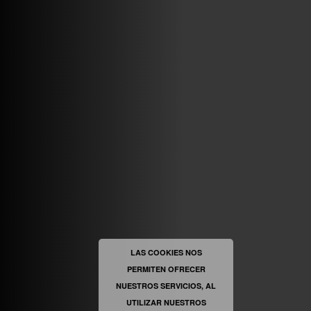
ABRIR FACEBOOK
VINILOSYMAS.ES
ESTÁ EN VINILOSYMAS.ES.
MAYO 6TH, 8: 58PM
ABRIR FACEBOOK
LAS COOKIES NOS
PERMITEN OFRECER
VINILOSYMAS.ES
ESTÁ EN VINILOSYMAS.ES.
MAYO 6TH, 8: 56PM
NUESTROS SERVICIOS, AL
UTILIZAR NUESTROS