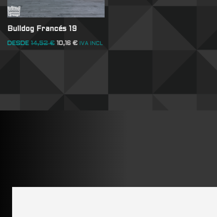
Bulldog Francés 19
DESDE
14,52
€
10,16
€
IVA INCL