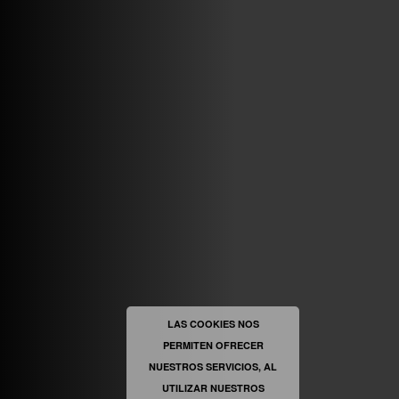
ABRIR FACEBOOK
VINILOSYMAS.ES
ESTÁ EN VINILOSYMAS.ES.
MAYO 6TH, 8: 58PM
ABRIR FACEBOOK
LAS COOKIES NOS
PERMITEN OFRECER
VINILOSYMAS.ES
ESTÁ EN VINILOSYMAS.ES.
MAYO 6TH, 8: 56PM
NUESTROS SERVICIOS, AL
UTILIZAR NUESTROS