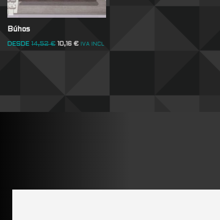
Búhos
DESDE
14,52
€
10,16
€
IVA INCL