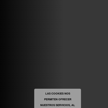
VINILOSYMAS.ES
MAYO 7TH, 10: 10PM
ABRIR FACEBOOK
VINILOSYMAS.ES
ESTÁ EN VINILOSYMAS.ES.
MAYO 6TH, 8: 58PM
ABRIR FACEBOOK
LAS COOKIES NOS
PERMITEN OFRECER
VINILOSYMAS.ES
ESTÁ EN VINILOSYMAS.ES.
MAYO 6TH, 8: 56PM
NUESTROS SERVICIOS, AL