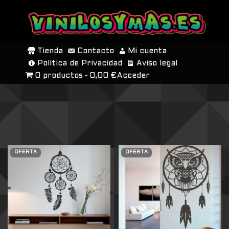
SALTAR
AL
Tienda
Contacto
Mi cuenta
CONTENIDO
Política de Privacidad
Aviso legal
0 productos
0,00 €
Acceder
OFERTA
OFERTA