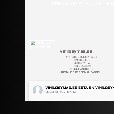
Vinilosymas.es
- VINILOS DECORATIVOS
- IMPRESIÓN
- SERIGRAFÍA
- ROTULACIÓN
- MERCHANDISING
- REGALOS PERSONALIZADOS...
VINILOSYMAS.ES
ESTÁ EN VINILOSY
JULIO 13TH, 7: 57PM