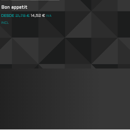
Bon appetit
DESDE
21,78
€
14,52
€
IVA
INCL