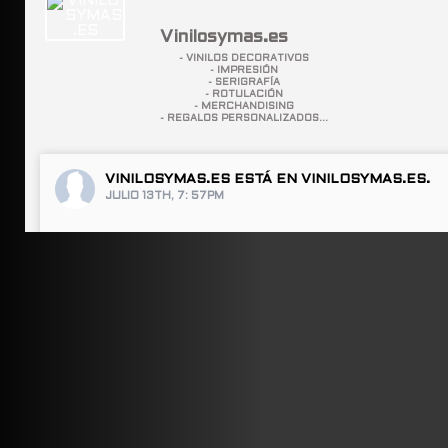
Vinilosymas.es
- VINILOS DECORATIVOS
- IMPRESIÓN
- SERIGRAFÍA
- ROTULACIÓN
- MERCHANDISING
- REGALOS PERSONALIZADOS...
VINILOSYMAS.ES
ESTÁ EN VINILOSYMAS.ES.
JULIO 13TH, 7: 57PM
ABRIR FACEBOOK
VINILOSYMAS.ES
ESTÁ EN VINILOSYMAS.ES.