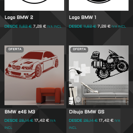
Logo BMW 2
Logo BMW 1
DESDE
11,62
€
7,26
€
DESDE
11,62
€
7,26
€
IVA INCL
IVA INCL
OFERTA
OFERTA
BMW e46 M3
Dibujo BMW GS
DESDE
26,14
€
17,42
€
DESDE
26,14
€
17,42
€
IVA
IVA
INCL
INCL