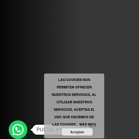
VINILOSYMAS.ES
ESTÁ EN VINILOSYMAS.ES.
MAYO 6TH, 8: 58PM
ABRIR FACEBOOK
LAS COOKIES NOS
PERMITEN OFRECER
VINILOSYMAS.ES
ESTÁ EN VINILOSYMAS.ES.
MAYO 6TH, 8: 56PM
NUESTROS SERVICIOS, AL
UTILIZAR NUESTROS
SERVICIOS, ACEPTAS EL
USO QUE HACEMOS DE
LAS COOKIES...
MÁS INFO
PUEDO AYUDARTE ?
Aceptar