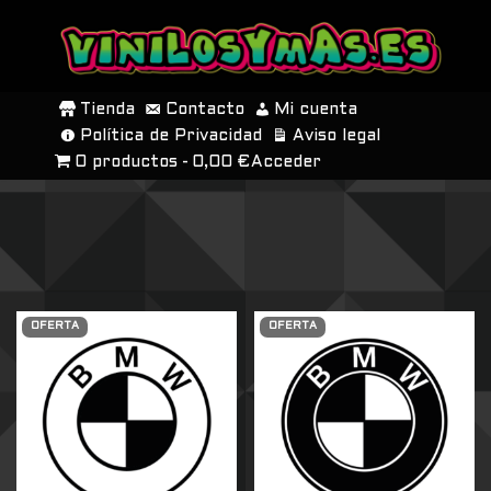
SALTAR
AL
Tienda
Contacto
Mi cuenta
CONTENIDO
Política de Privacidad
Aviso legal
0 productos
0,00 €
Acceder
OFERTA
OFERTA