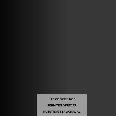
VINILOSYMAS.ES
MAYO 7TH, 10: 10PM
ABRIR FACEBOOK
VINILOSYMAS.ES
ESTÁ EN VINILOSYMAS.ES.
MAYO 6TH, 8: 58PM
ABRIR FACEBOOK
LAS COOKIES NOS
PERMITEN OFRECER
VINILOSYMAS.ES
ESTÁ EN VINILOSYMAS.ES.
MAYO 6TH, 8: 56PM
NUESTROS SERVICIOS, AL