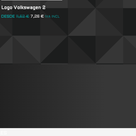
Logo Volkswagen 2
DESDE
11,62
€
7,26
€
IVA INCL