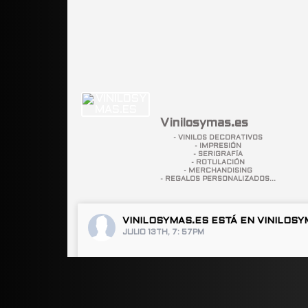
Vinilosymas.es
- VINILOS DECORATIVOS
- IMPRESIÓN
- SERIGRAFÍA
- ROTULACIÓN
- MERCHANDISING
- REGALOS PERSONALIZADOS...
VINILOSYMAS.ES
ESTÁ EN VINILOSY
JULIO 13TH, 7: 57PM