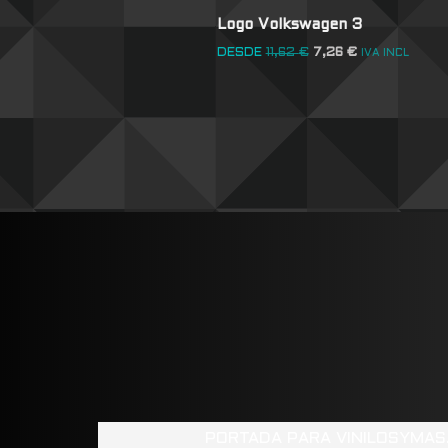
Logo Volkswagen 3
DESDE
11,62
€
7,26
€
IVA INCL