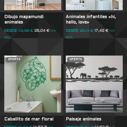
Dibujo mapamundi
Animales infantiles «hi,
animales
hello, love»
DESDE
43,56
€
29,04
€
DESDE
26,14
€
17,42
€
IVA
IVA
INCL
INCL
OFERTA
OFERTA
Caballito de mar floral
Paisaje animales