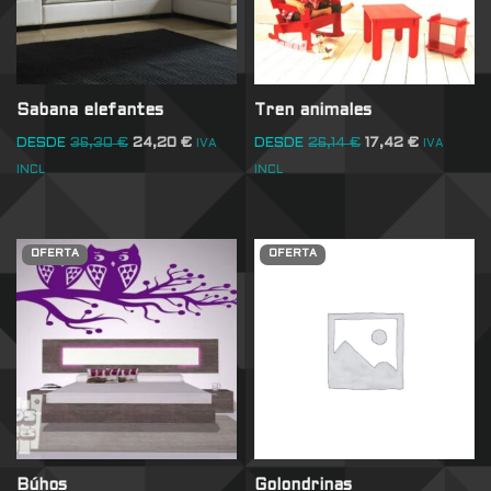
Sabana elefantes
Tren animales
DESDE
36,30
€
24,20
€
DESDE
26,14
€
17,42
€
IVA
IVA
INCL
INCL
OFERTA
OFERTA
Búhos
Golondrinas