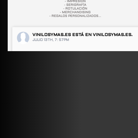
- IMPRESIÓN
- SERIGRAFÍA
- ROTULACIÓN
- MERCHANDISING
- REGALOS PERSONALIZADOS...
VINILOSYMAS.ES
ESTÁ EN VINILOSYMAS.ES.
JULIO 13TH, 7: 57PM
ABRIR FACEBOOK
VINILOSYMAS.ES
ESTÁ EN VINILOSYMAS.ES.
JULIO 13TH, 7: 55PM