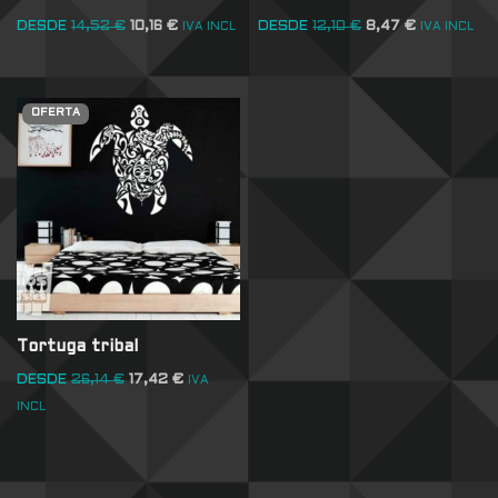
DESDE
14,52
€
10,16
€
DESDE
12,10
€
8,47
€
IVA INCL
IVA INCL
OFERTA
Tortuga tribal
DESDE
26,14
€
17,42
€
IVA
INCL