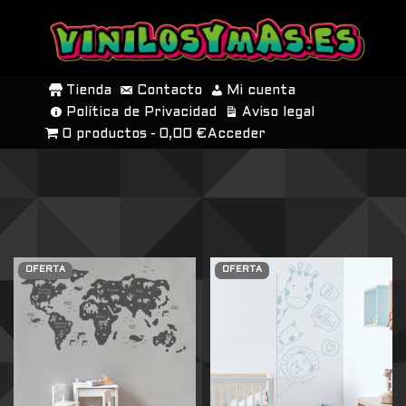
SALTAR
AL
Tienda
Contacto
Mi cuenta
CONTENIDO
Política de Privacidad
Aviso legal
0 productos
0,00 €
Acceder
OFERTA
OFERTA