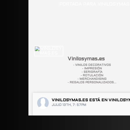
Vinilosymas.es
- VINILOS DECORATIVOS
- IMPRESIÓN
- SERIGRAFÍA
- ROTULACIÓN
- MERCHANDISING
- REGALOS PERSONALIZADOS...
VINILOSYMAS.ES
ESTÁ EN VINILOSY
JULIO 13TH, 7: 57PM