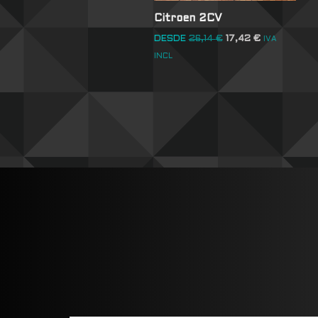
Citroen 2CV
DESDE
26,14
€
17,42
€
IVA
INCL