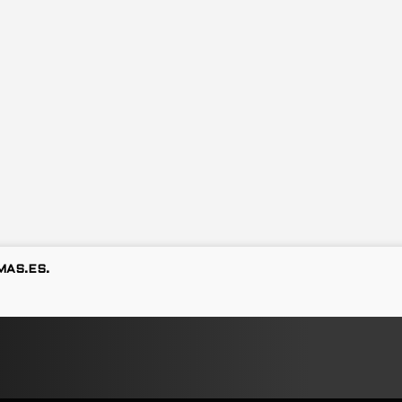
MAS.ES.
#ROPALAVORAL #PERSONAL