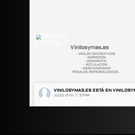
Vinilosymas.es
- VINILOS DECORATIVOS
- IMPRESIÓN
- SERIGRAFÍA
- ROTULACIÓN
- MERCHANDISING
- REGALOS PERSONALIZADOS...
VINILOSYMAS.ES
ESTÁ EN VINILOSY
JULIO 13TH, 7: 57PM