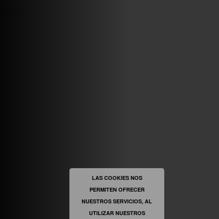
ABRIR FACEBOOK
VINILOSYMAS.ES
ESTÁ EN VINILOSYMAS.ES.
MAYO 6TH, 8: 58PM
ABRIR FACEBOOK
LAS COOKIES NOS
PERMITEN OFRECER
VINILOSYMAS.ES
ESTÁ EN VINILOSYMAS.ES.
MAYO 6TH, 8: 56PM
NUESTROS SERVICIOS, AL
UTILIZAR NUESTROS