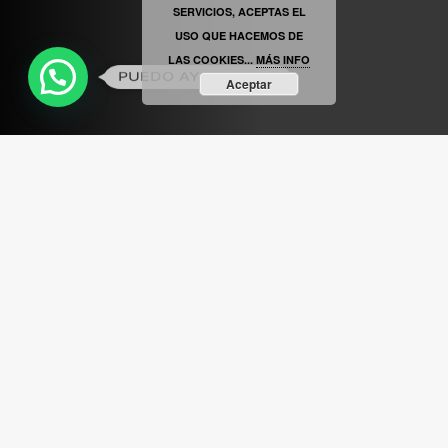
SERVICIOS, ACEPTAS EL
USO QUE HACEMOS DE
LAS COOKIES...
MÁS INFO
PUEDO AYUDARTE ?
Aceptar
ABRIR FACEBOOK
VINILOSYMAS.ES
ESTÁ EN VINILOSYMAS.ES.
MAYO 6TH, 8: 54PM
ABRIR FACEBOOK
VINILOSYMAS.ES
ESTÁ EN VINILOSYMAS.ES.
MAYO 6TH, 8: 52PM